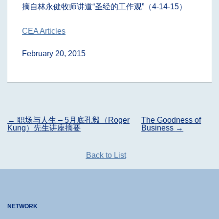
摘自林永健牧师讲道“圣经的工作观”（4-14-15）
CEA Articles
February 20, 2015
Post
←
职场与人生 – 5月底孔毅（Roger
The Goodness of
navigation
Kung）先生讲座摘要
Business
→
Back to List
NETWORK