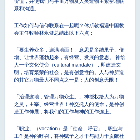
价值，并使我们与宇宙万物及人类造物主紧密地联
系和沟通。
工作如何与信仰联系在一起呢？休斯敦福遍中国教
会主任牧师林永健总结出以下六点：
「要生养众多，遍满地面！」
意思是多结果子、倍
增、让世界蓬勃起来，有经营、发展的意思。 神给
人一个文化使命（cultural mandate），即建造文
明，培育繁荣的社会，是有创意性的。人与神所造
的其它万物最大不同点之一是：人的创意无限！
「治理这地，管理万物众生。」
神授权给人为万物
之灵，主宰、经营世界！神交托人的使命，是神创
造工作伸展，将我们的工作与神的工作连上。
「职业」（vocation）是「使命、呼召」
，职业与
工作是神的呼召，将神赋予之才干与能力于贡献社