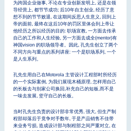
为跨国企业做事, 不论在专业创新发明上, 还是在领
导经营上, 都节节成功; 后10年自主创业, 经历了意
想不到的节节败退, 在这期间反思人生意义, 回到上
帝的面前, 最终在这后10年的罚区里体会到上帝让
他经历之所以经历的目的: 职场宣教, 一方面去传承
自己的工作和人生经验, 另一方面去成全(mentor)有
神国vision 的职场领导者。因此, 孔先生创立了两个
不同方向与重点的系列讲座: 一个是职场系列, 一个
是人生系列。
孔先生用自己在Motorola 主管设计工程部时所经历
的一个实际案例, 为我们展现木桶原理, 怎样用自己
的长板去与别家公司换回,补充自己的短板,而不是
一味去发展, 坚守自己的长板。
当时孔先生负责的设计部非常优秀, 强大, 但生产制
程部却落后于竟争对手数年, 于是产品销售不佳带
来业务亏损, 造成设计部与制程部之间严重对立, 在