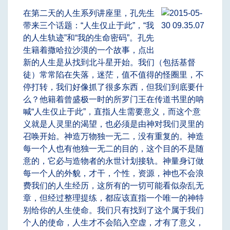
在第二天的人生系列讲座里，孔先生
带来三个话题：“人生仅止于此”，“我
的人生轨迹”和“我的生命密码”。孔先
生籍着撒哈拉沙漠的一个故事，点出
新的人生是从找到北斗星开始。我们（包括基督
徒）常常陷在失落，迷茫，值不值得的怪圈里，不
停打转，我们好像抓了很多东西，但我们到底要什
么？他籍着曾盛极一时的所罗门王在传道书里的呐
喊“人生仅止于此”，直指人生需要意义，而这个意
义就是人灵里的渴望，也必须是由神对我们灵里的
召唤开始。神造万物独一无二，没有重复的。神造
每一个人也有他独一无二的目的，这个目的不是随
意的，它必与造物者的永世计划接轨。神量身订做
每一个人的外貌，才干，个性，资源，神也不会浪
费我们的人生经历，这所有的一切可能看似杂乱无
章，但经过整理提练，都应该直指一个唯一的神特
别给你的人生使命。我们只有找到了这个属于我们
个人的使命，人生才不会陷入空虚，才有了意义，