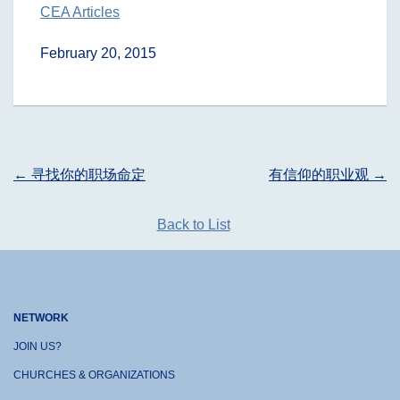
CEA Articles
February 20, 2015
Post
←
寻找你的职场命定
有信仰的职业观
→
navigation
Back to List
NETWORK
JOIN US?
CHURCHES & ORGANIZATIONS