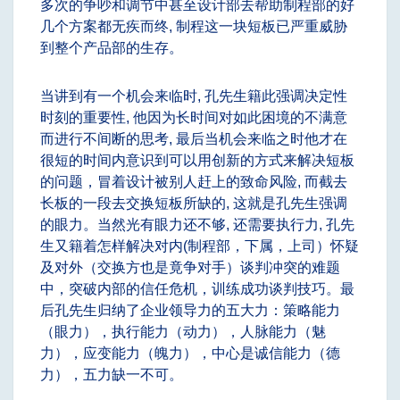
多次的争吵和调节中甚至设计部去帮助制程部的好
几个方案都无疾而终, 制程这一块短板已严重威胁
到整个产品部的生存。
当讲到有一个机会来临时, 孔先生籍此强调决定性
时刻的重要性, 他因为长时间对如此困境的不满意
而进行不间断的思考, 最后当机会来临之时他才在
很短的时间内意识到可以用创新的方式来解决短板
的问题，冒着设计被别人赶上的致命风险, 而截去
长板的一段去交换短板所缺的, 这就是孔先生强调
的眼力。当然光有眼力还不够, 还需要执行力, 孔先
生又籍着怎样解决对内(制程部，下属，上司）怀疑
及对外（交换方也是竟争对手）谈判冲突的难题
中，突破内部的信任危机，训练成功谈判技巧。最
后孔先生归纳了企业领导力的五大力：策略能力
（眼力），执行能力（动力），人脉能力（魅
力），应变能力（魄力），中心是诚信能力（德
力），五力缺一不可。