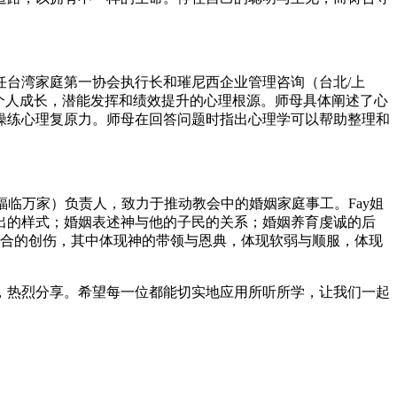
台湾家庭第一协会执行长和璀尼西企业管理咨询（台北/上
个人成长，潜能发挥和绩效提升的心理根源。师母具体阐述了心
心理资本，让我们操练心理复原力。师母在回答问题时指出心理学可以帮助整理和
中文事工（福临万家）负责人，致力于推动教会中的婚姻家庭事工。Fay姐
出的样式；婚姻表述神与他的子民的关系；婚姻养育虔诚的后
愈合的创伤，其中体现神的带领与恩典，体现软弱与顺服，体现
，热烈分享。希望每一位都能切实地应用所听所学，让我们一起