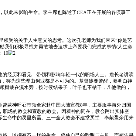
台，以此来影响生命。李主席也陈述了CEA正在开展的各项事工
里领受的关于人生意义的思考。这次孔老师为我们带来“你是艺
励我们积极寻找并勇敢地去追求上帝要我们完成的事情(人生命
10
他的经历和看见，带领和影响年轻一代的职场人士。詹长老讲演
理由，称为这些理由创业都是不可为的。基督徒要警醒，要明白神
一颗树栽在溪水旁，按时候结果子，叶子也不枯干，凡他做的，
张牧师曾蒙神呼召带领全家赴中国大陆宣教8年，主要服事海外归国
会，职场的教会和宣教的教会。因着神的同在，教会跨出实体空
际生命中的灵里所需。三一全人教会不建堂买堂，奉献盈余用来
道路，以拥有不一样的生命。停住自己的聪明与主见，而祷告寻