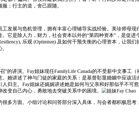
顺服；行主的道，舍己跟随。
员工发展与危机管理，拥有丰富心理辅导实战经验。美珍师母现任
性。它是除人力，财力，社会资本以外的“第四种资本”，是促进
Resiliency), 乐观 (Optimism) 及如何干预失衡的
心。
呼召”的讲演。Fay姐妹现任FamilyLife Canada的不受薪
意。她讲述了神与门徒的家庭的关系：是基督彰显婚姻中应该活
人归主。Fay姐妹还娓娓讲述她是如何与父亲和好那似乎不可
神改变自己内心，勇敢地去突破关系中的困境。
的很多方面。小组讨论和问答部分深入具体，与会者都积极思考