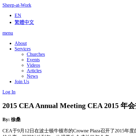
Sheep-at-Work
EN
繁體中文
menu
About
Services
Churches
Events
Videos
Articles
News
Join Us
Log In
2015 CEA Annual Meeting CEA 20
By: 徐桑
CEA于9月12日在波士顿牛顿市的Crowne Plaza召开