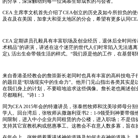
的分享，深深触动到每一位渴慕生命成长的与会者。
CEA 主席李文机首先介绍了CEA创立的历史及如今所担负
及在及在美国，加拿大和亚太地区的分会，希望有更多认同CE
CEA 定期讲员孔毅具有丰富职场及创业经历，退休后全时间
术精品”的讲演，讲述在这个迷茫的世代人们时常陷入无法逃
定), 活出生命带领生活的样式。“我们原是他的工作，在基督
来自香港圣经教会的詹崇新长老同时也具有丰富的高科技电子
的题目是“职场现实中的生命力”。他开门见山指出各类其实是
在我们身上的计划，不要暗地追求这些偶像。詹长老也阐述创
尽都顺利。”诗1：3
同为CEA 2015年会的特邀讲员，张泰然牧师和沈美珍师母
学人。回台湾后，张牧师从撒迦利亚书2：1-9领受到神要带
间限制，进入中小企业共同租赁的办公楼，进入职场；不是信
支持其它宣教机构或慈惠事工。这教会不在意人数多寡，旨在
在年会上，张牧师着重讲述神的道路及如何走在神的道路上，