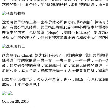
求神的指引；看圣经，学习耶稣的榜样；聆听神的话语，谦卑
沈美珍师母曾在上海一家半导体公司创立心理咨询部门并负责
海）有限公司总经理。师母指出在现代企业中心理资本的重要
理资本的内容，包括希望（Hope），效能（Efficacy）,复原力(
分析我们的心理状态，但只有神才能真正医治和改变我们的内
赵言慧(Fay Chao)姐妹为我们带来了“门徒的家庭- 我们共同的
妹强调门徒的家庭是一男一女，一夫一妻，一生一世，一心一
裔，建立敬畏神的家庭；家庭栽培门徒；家庭见证神的恩典，引
原谅和爱，感人至深，提醒在座每一个人应先查看自身，籍着
此次年会话题广泛，涉及人生意义，创业，职场，心理和家庭
成长。明年年会再见！
October 29, 2015