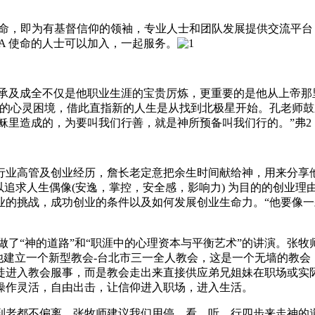
的使命，即为有基督信仰的领袖，专业人士和团队发展提供交流平
A 使命的人士可以加入，一起服务。
传承及成全不仅是他职业生涯的宝贵厉炼，更重要的是他从上帝那
离的心灵困境，借此直指新的人生是从找到北极星开始。孔老师鼓
耶稣里造成的，为要叫我们行善，就是神所预备叫我们行的。”弗2：
行业高管及创业经历，詹长老定意把余生时间献给神，用来分享
以追求人生偶像(安逸，掌控，安全感，影响力) 为目的的创业
业的挑战，成功创业的条件以及如何发展创业生命力。“他要像
分别做了“神的道路”和“职涯中的心理资本与平衡艺术”的讲演。
领他建立一个新型教会-台北市三一全人教会，这是一个无墙的教
徒进入教会服事，而是教会走出来直接供应弟兄姐妹在职场或实
操作灵活，自由出击，让信仰进入职场，进入生活。
到老都不偏离。张牧师建议我们用停，看，听，行四步来走神的