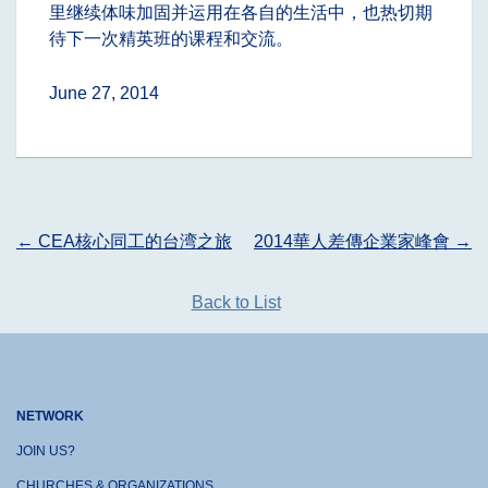
里继续体味加固并运用在各自的生活中，也热切期
待下一次精英班的课程和交流。
June 27, 2014
Post
←
CEA核心同工的台湾之旅
2014華人差傳企業家峰會
→
navigation
Back to List
NETWORK
JOIN US?
CHURCHES & ORGANIZATIONS