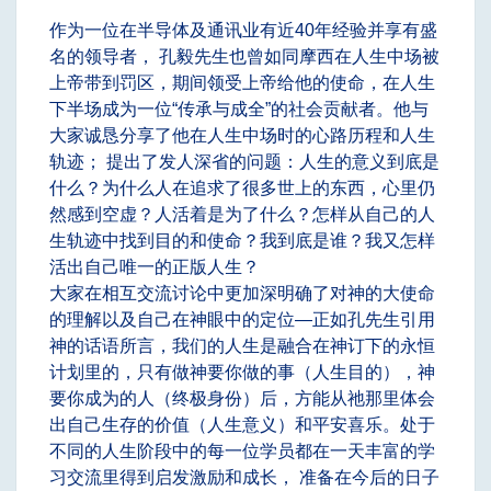
作为一位在半导体及通讯业有近40年经验并享有盛
名的领导者， 孔毅先生也曾如同摩西在人生中场被
上帝带到罚区，期间领受上帝给他的使命，在人生
下半场成为一位“传承与成全”的社会贡献者。他与
大家诚恳分享了他在人生中场时的心路历程和人生
轨迹； 提出了发人深省的问题：人生的意义到底是
什么？为什么人在追求了很多世上的东西，心里仍
然感到空虚？人活着是为了什么？怎样从自己的人
生轨迹中找到目的和使命？我到底是谁？我又怎样
活出自己唯一的正版人生？
大家在相互交流讨论中更加深明确了对神的大使命
的理解以及自己在神眼中的定位—正如孔先生引用
神的话语所言，我们的人生是融合在神订下的永恒
计划里的，只有做神要你做的事（人生目的），神
要你成为的人（终极身份）后，方能从祂那里体会
出自己生存的价值（人生意义）和平安喜乐。处于
不同的人生阶段中的每一位学员都在一天丰富的学
习交流里得到启发激励和成长， 准备在今后的日子