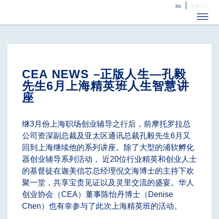
EN
繁體中文
ME
CEA NEWS –正版人生—孔毅
先生6月上海精英班人生智慧讲
座
继3月份上海职场创业辅导之行后，前摩托罗拉总
公司资深副总裁及亚太区通讯总裁孔毅先生6月又
回到上海继续他的系列讲座。除了大型的浦软孵化
器创业辅导系列活动， 近20位行业精英和创业人士
的基督徒在迦美信芯总经理倪文海博士的主持下欢
聚一堂，共享宝贵见证以及灵里交流的盛宴。华人
创业协会（CEA）董事陈怡丹博士（Denise
Chen）也有幸参与了此次上海精英班的活动。